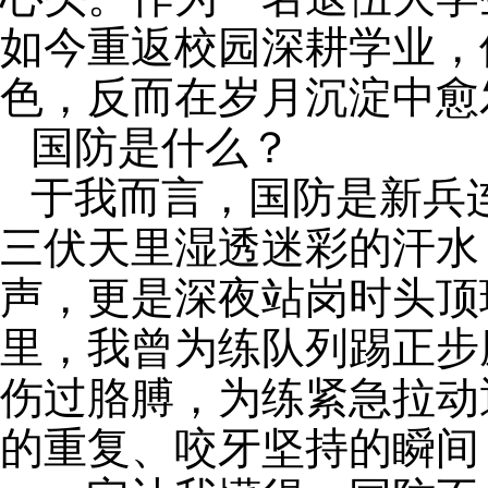
如今重返校园深耕学业，
色，反而在岁月沉淀中愈
国防是什么？
于我而言，国防是新兵
三伏天里湿透迷彩的汗水
声，更是深夜站岗时头顶
里，我曾为练队列踢正步
伤过胳膊，为练紧急拉动
的重复、咬牙坚持的瞬间