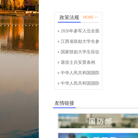
政策法规
MORE >>
2026年参军入伍全面
完整攻略
江西省鼓励大学生参
军入伍政策（国家和
国家鼓励大学生应征
江西省）
入伍服义务兵役政策
退役士兵安置条例
中华人民共和国国防
教育法
中华人民共和国国防
法
友情链接