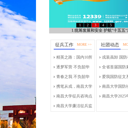
1
2
3
4
5
1.统筹发展和安全 护航“十五五
征兵工作
社团动态
MORE >>
MO
精英之路：国内10所
戎装虽卸 国防
军校带军籍研究生招
逐梦军营 不负韶华
——“我为国防
全省首届国防
生全解析
——南昌大学2026年
青春之我 不负韶华
感悟
赛——南昌大
爱我国防征文
春季送兵
携笔从戎，南昌大学
风采照
——学生投稿
南昌大学国防
学子青春戎装
南昌大学征兵咨询点
国防》
特训队的日常
南昌大学2025
开进2025届毕业生秋
南昌大学廉洁征兵监
国防”军事战
季综合类双选会
督员及监督举报电话
圆满落幕 —
公示
特训队勇夺亚