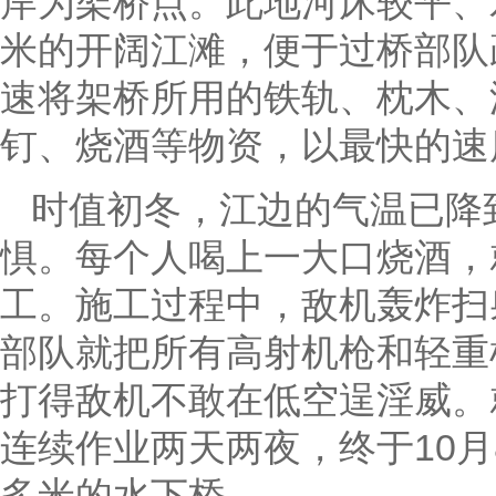
岸为架桥点。此地河床较平、
米的开阔江滩，便于过桥部队
速将架桥所用的铁轨、枕木、
钉、烧酒等物资，以最快的速
时值初冬，江边的气温已降
惧。每个人喝上一大口烧酒，
工。施工过程中，敌机轰炸扫
部队就把所有高射机枪和轻重
打得敌机不敢在低空逞淫威。
连续作业两天两夜，终于10月
多米的水下桥。